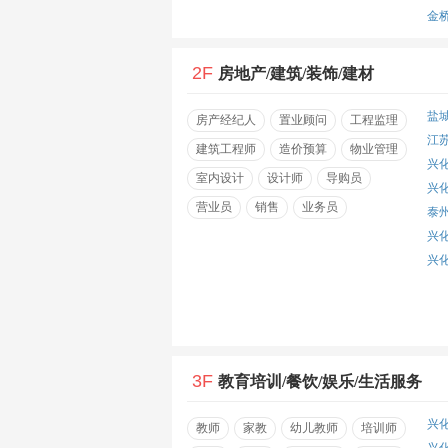
金
2F
房地产/建筑/装饰/建材
盐
房产经纪人
置业顾问
工程监理
江
建筑工程师
造价预算
物业管理
兴
室内设计
设计师
导购员
兴
营业员
销售
业务员
泰
兴
兴
3F
教育培训/餐饮/娱乐/生活服务
兴
教师
家教
幼儿教师
培训师