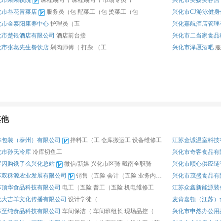
化市果果棋院
课程顾问（
课程顾问（
市场专员（
兴化市美媛美容店
化市叁花冒菜店
服务员（包
配菜工（包
烫菜工（包
兴化市CJ游泳健
化市金泰阳康养中心
护理员（五
兴化嘉航酒店管理
化市楚银酒店有限公司
酒店前台接
兴化市二当家食品
化市张葛先生餐饮店
剁肉师傅（
打杂 （工
兴化市泽愿酒吧
服
其他
林包装（泰州）有限公司
拌料工（工
仓库搬运工
设备维修工
江苏金诚温室科技
化市孙氏冷库
冷库切鱼工
兴化市奇客食品有
宝闪购饿了么兴化总站
微信/新媒
兴化市区骑
戴南全职骑
兴化市顺心供应链
苏双秝源农业发展有限公司
销售（五险
会计（五险
业务内勤（
兴化市茂盛食品有
苏顶华食品科技有限公司
电工（五险
普工（五险
机电维修工
江苏众鑫新能源装
化大吉羊文化传播有限公司
设计学徒（
麦肯嘉顿（江苏）
苏至纯食品科技有限公司
车间保洁（
车间班组长
现场品控（
兴化市申然办公用