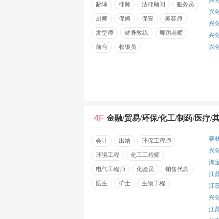
兴
翻译
律师
法律顾问
服务员
兴
厨师
保姆
保安
美容师
兴
发型师
健身教练
舞蹈老师
兴
前台
收银员
兴
4F
金融/贸易/环保/化工/制药/医疗/
赛
会计
出纳
环保工程师
兴
环境工程
化工工程师
淘
电气工程师
化验员
销售代表
江
医生
护士
生物工程
江
兴
江