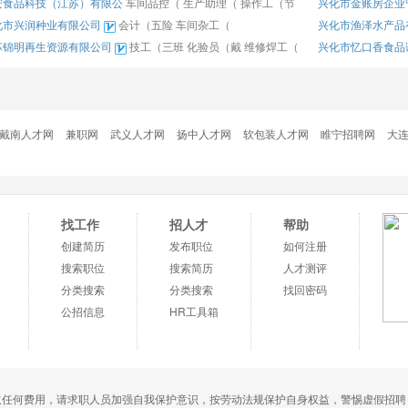
安食品科技（江苏）有限公
车间品控（
生产助理（
操作工（节
兴化市金账房企业
化市兴润种业有限公司
会计（五险
车间杂工（
兴化市渔泽水产品
苏锦明再生资源有限公司
技工（三班
化验员（戴
维修焊工（
兴化市忆口香食品
戴南人才网
兼职网
武义人才网
扬中人才网
软包装人才网
睢宁招聘网
大
找工作
招人才
帮助
创建简历
发布职位
如何注册
搜索职位
搜索简历
人才测评
分类搜索
分类搜索
找回密码
公招信息
HR工具箱
取任何费用，请求职人员加强自我保护意识，按劳动法规保护自身权益，警惕虚假招聘