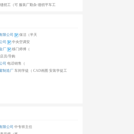
缝纫工（可
服装厂勤杂
缝纫平车工
有限公司
保洁（半天
公司
中央空调安
金厂
移门师傅（
店员/导购
公司
电话销售（
窗制造厂
车间学徒（
CAD画图
安装学徒工
有限公司
中专班主任