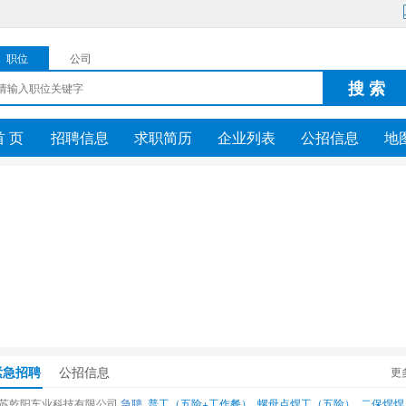
职位
公司
搜 索
首 页
招聘信息
求职简历
企业列表
公招信息
地
紧急招聘
公招信息
更
苏乾阳车业科技有限公司
急聘
普工（五险+工作餐）
螺母点焊工（五险）
二保焊焊工（五险+工