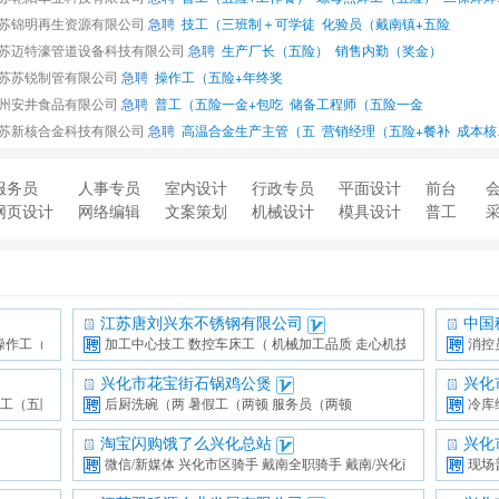
苏锦明再生资源有限公司
急聘
技工（三班制＋可学徒
化验员（戴南镇+五险
苏迈特濠管道设备科技有限公司
急聘
生产厂长（五险）
销售内勤（奖金）
苏苏锐制管有限公司
急聘
操作工（五险+年终奖
州安井食品有限公司
急聘
普工（五险一金+包吃
储备工程师（五险一金
苏新核合金科技有限公司
急聘
高温合金生产主管（五
营销经理（五险+餐补
成本核算会计（五险+
服务员
人事专员
室内设计
行政专员
平面设计
前台
网页设计
网络编辑
文案策划
机械设计
模具设计
普工
江苏唐刘兴东不锈钢有限公司
中国
操作工（五险
加工中心技工
数控车床工（
机械加工品质
走心机技工（
消控
兴化市花宝街石锅鸡公煲
兴化
工（五险+
后厨洗碗（两
暑假工（两顿
服务员（两顿
冷库
淘宝闪购饿了么兴化总站
兴化
微信/新媒体
兴化市区骑手
戴南全职骑手
戴南/兴化商
现场