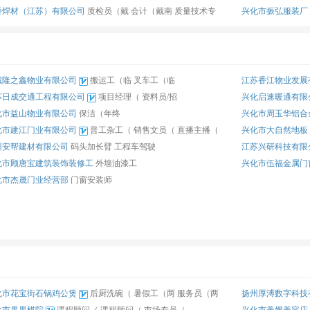
桥焊材（江苏）有限公司
质检员（戴
会计（戴南
质量技术专
兴化市振弘服装厂
城隆之鑫物业有限公司
搬运工（临
叉车工（临
江苏香江物业发展
苏日成交通工程有限公司
项目经理（
资料员/招
兴化启速暖通有限
化市益山物业有限公司
保洁（年终
兴化市周玉华铝合
化市建江门业有限公司
普工杂工（
销售文员（
直播主播（
兴化市大自然地板
州安帮建材有限公司
码头加长臂
工程车驾驶
江苏兴研科技有限
化市顾唐宝建筑装饰装修工
外墙油漆工
兴化市伍福金属门
化市杰晟门业经营部
门窗安装师
化市花宝街石锅鸡公煲
后厨洗碗（
暑假工（两
服务员（两
扬州厚溥数字科技