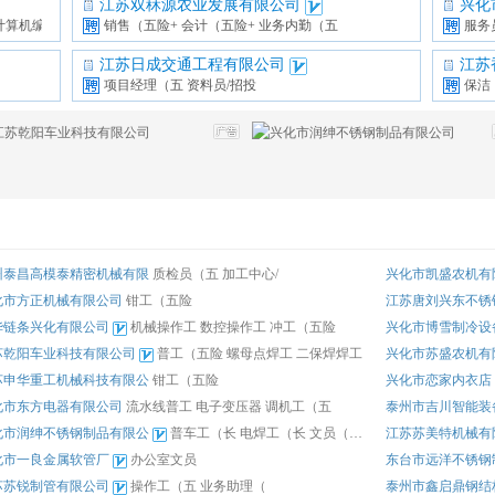
江苏双秝源农业发展有限公司
兴化
计算机编程老
销售（五险+
会计（五险+
业务内勤（五
服务
江苏日成交通工程有限公司
江苏
项目经理（五
资料员/招投
保洁
州泰昌高模泰精密机械有限
质检员（五
加工中心/
兴化市凯盛农机有
化市方正机械有限公司
钳工（五险
江苏唐刘兴东不锈
华链条兴化有限公司
机械操作工
数控操作工
冲工（五险
兴化市博雪制冷设
苏乾阳车业科技有限公司
普工（五险
螺母点焊工
二保焊焊工
兴化市苏盛农机有
苏申华重工机械科技有限公
钳工（五险
兴化市恋家内衣店
化市东方电器有限公司
流水线普工
电子变压器
调机工（五
泰州市吉川智能装
化市润绅不锈钢制品有限公
普车工（长
电焊工（长
文员（长白
江苏苏美特机械有
化市一良金属软管厂
办公室文员
东台市远洋不锈钢
苏苏锐制管有限公司
操作工（五
业务助理（
泰州市鑫启鼎钢结