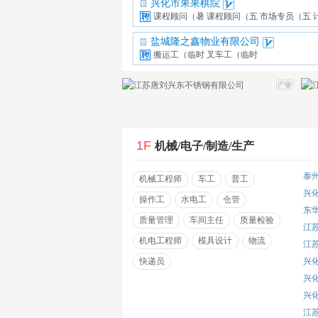
兴化市果果棋院
课程顾问（暑
课程顾问（五
市场专员（五
盐城隆之鑫物业有限公司
搬运工（临时
叉车工（临时
1F
机械/电子/制造/生产
泰
机械工程师
车工
普工
兴
操作工
水电工
仓管
东
质量管理
车间主任
质量检验
江
机电工程师
模具设计
物流
江
快递员
兴
兴
兴
江