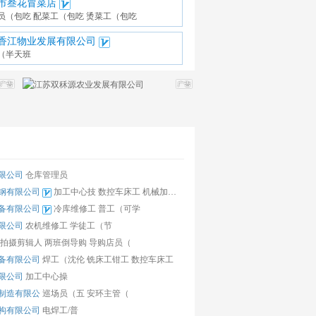
市叁花冒菜店
员（包吃
配菜工（包吃
烫菜工（包吃
香江物业发展有限公司
（半天班
限公司
仓库管理员
钢有限公司
加工中心技
数控车床工
机械加工品
备有限公司
冷库维修工
普工（可学
限公司
农机维修工
学徒工（节
拍摄剪辑人
两班倒导购
导购店员（
备有限公司
焊工（沈伦
铣床工钳工
数控车床工
限公司
加工中心操
制造有限公
巡场员（五
安环主管（
构有限公司
电焊工/普