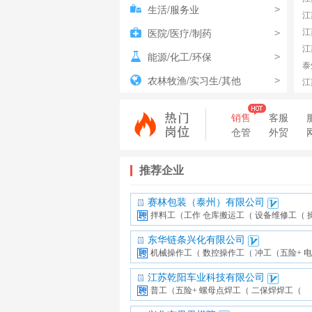
生活/服务业
>
江
江
医院/医疗/制药
>
江
能源/化工/环保
>
泰
农林牧渔/实习生/其他
>
江
销售
客服
仓管
外贸
推荐企业
赛林包装（泰州）有限公司
拌料工（工作
仓库搬运工（
设备维修工（
东华链条兴化有限公司
机械操作工（
数控操作工（
冲工（五险+
电
江苏乾阳车业科技有限公司
普工（五险+
螺母点焊工（
二保焊焊工（