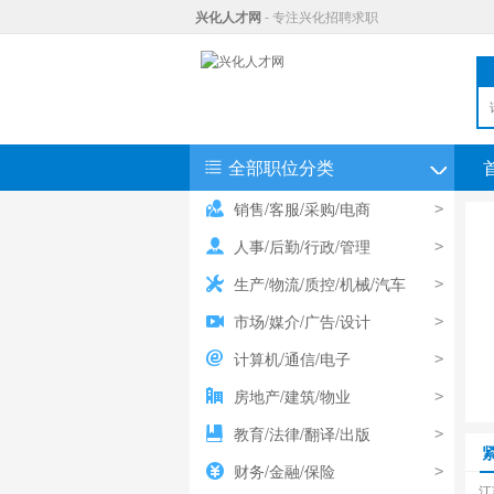
兴化人才网
- 专注兴化招聘求职
◇
全部职位分类
销售/客服/采购/电商
>
人事/后勤/行政/管理
>
生产/物流/质控/机械/汽车
>
<
市场/媒介/广告/设计
>
计算机/通信/电子
>
房地产/建筑/物业
>
教育/法律/翻译/出版
>
财务/金融/保险
>
江