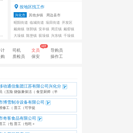
按地区找工作
兴化市
其他乡镇
周边县市
昭阳街道
临城街道
垛田街道
开发区
戴南镇
张郭镇
安丰镇
周庄镇
戴窑镇
大垛镇
陈堡镇
荻垛镇
兴东镇
千垛镇
茅山镇
沈伦镇
林湖乡
合陈镇
沙沟镇
会计
司机
竹泓镇
昌荣镇
文员
陶庄镇
导购员
钓鱼镇
中堡镇
采购
质检员
保安
操作工
新垛镇
永丰镇
海南镇
大邹镇
大营镇
移动通信集团江苏有限公司兴化分
员（五险
烧饭兼保洁（
食堂厨师（半
市博雪制冷设备有限公司
维修工（
普工（可学徒
市奇客食品有限公司
普工（包
普工（包吃＋