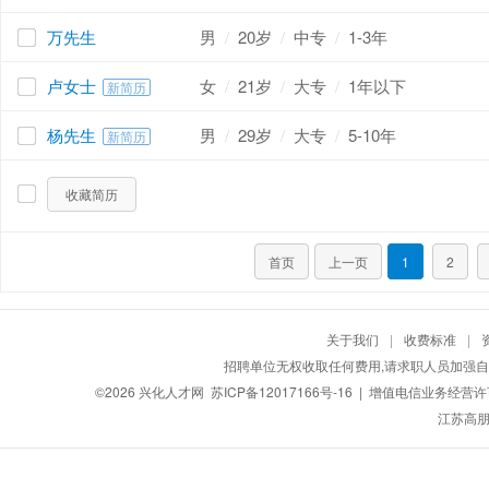
万先生
男
/
20岁
/
中专
/
1-3年
卢女士
女
/
21岁
/
大专
/
1年以下
新简历
杨先生
男
/
29岁
/
大专
/
5-10年
新简历
收藏简历
首页
上一页
1
2
关于我们
|
收费标准
|
招聘单位无权收取任何费用,请求职人员加强自
©2026
兴化人才网
苏ICP备12017166号-16
| 增值电信业务经营许可证
江苏高朋