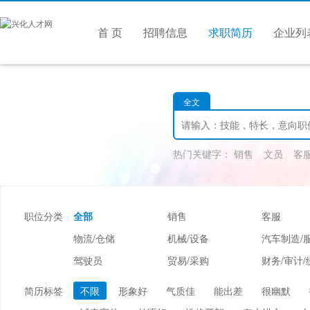
首 页
招聘信息
求职简历
企业列
全文
热门关键字：
销售
文员
客
职位分类
全部
销售
客服
物流/仓储
机械/设备
汽车制造/
驾驶员
贸易/采购
财务/审计/
美容/美发
酒店/旅游
娱乐/休闲
简历标签
不限
形象好
气质佳
能出差
很幽默
市场/媒介/公关
广告/会展/咨询
服装/纺织/