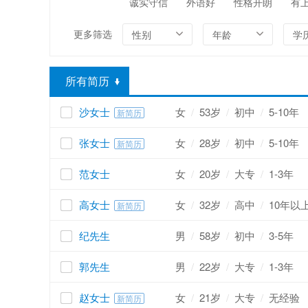
诚实守信
外语好
性格开朗
有
编辑/出版/印刷
金融/证券/投资
更多筛选
性别
年龄
学
能源/电力/矿产
化工
所有简历
沙女士
女
/
53岁
/
初中
/
5-10年
新简历
张女士
女
/
28岁
/
初中
/
5-10年
新简历
范女士
女
/
20岁
/
大专
/
1-3年
高女士
女
/
32岁
/
高中
/
10年以
新简历
纪先生
男
/
58岁
/
初中
/
3-5年
郭先生
男
/
22岁
/
大专
/
1-3年
赵女士
女
/
21岁
/
大专
/
无经验
新简历