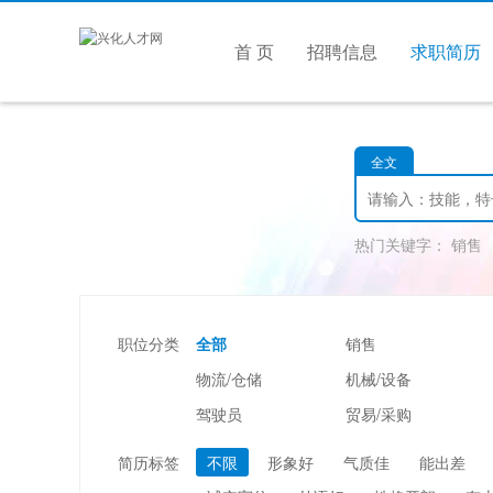
首 页
招聘信息
求职简历
全文
热门关键字：
销售
职位分类
全部
销售
物流/仓储
机械/设备
驾驶员
贸易/采购
美容/美发
酒店/旅游
简历标签
不限
形象好
气质佳
能出差
市场/媒介/公关
广告/会展/咨询