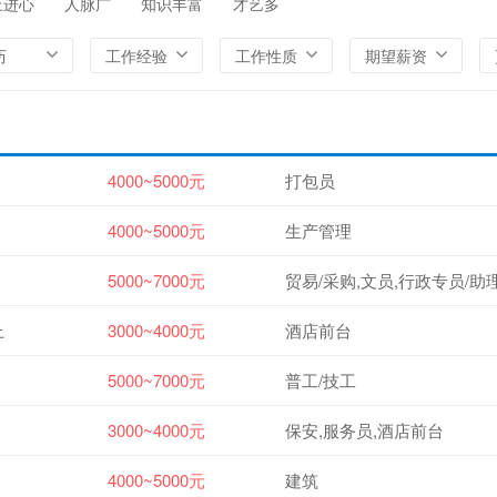
上进心
人脉广
知识丰富
才艺多
保险
医院/医疗/护理
制药/生物工程
通信/
历
工作经验
工作性质
期望薪资
环保
农/林/牧/渔业
其他
4000~5000元
打包员
4000~5000元
生产管理
5000~7000元
贸易/采购,文员,行政专员/助理
上
3000~4000元
酒店前台
5000~7000元
普工/技工
3000~4000元
保安,服务员,酒店前台
4000~5000元
建筑