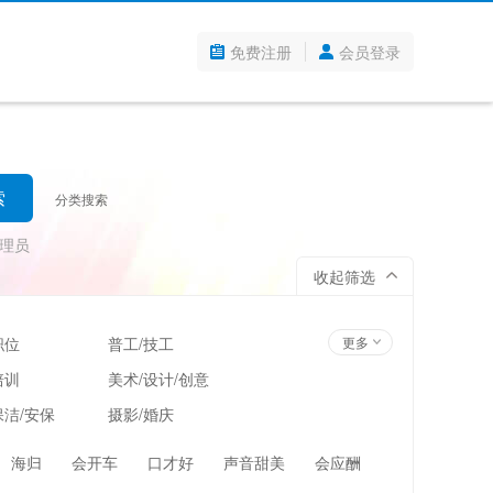
免费注册
会员登录
分类搜索
理员
收起筛选
职位
普工/技工
更多
培训
美术/设计/创意
洁/安保
摄影/婚庆
管理
超市/百货/零售
海归
会开车
口才好
声音甜美
会应酬
翻译