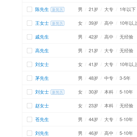
陈先生
男
/
21岁
/
大专
/
1年以下
新简历
王女士
女
/
39岁
/
高中
/
10年以
新简历
戚先生
男
/
42岁
/
高中
/
无经验
高先生
男
/
21岁
/
大专
/
无经验
刘女士
女
/
41岁
/
大专
/
10年以
茅先生
男
/
48岁
/
中专
/
3-5年
刘女士
女
/
30岁
/
本科
/
5-10年
新简历
赵女士
女
/
23岁
/
本科
/
无经验
苍先生
男
/
44岁
/
大专
/
5-10年
刘先生
男
/
46岁
/
高中
/
5-10年