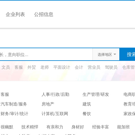
企业列表
公招信息
选择地区
文员
客服
外贸
老师
平面设计
会计
营业员
驾驶员
仓库管
客服
人事/行政/后勤
生产管理/研发
电商
汽车制造/服务
房地产
建筑
教育
财务/审计/统计
计算机/互联网
餐饮
家政保
娱乐/休闲
保健按摩
运动健身
高级
很幽默
技术精悍
有亲和力
身材好
经验丰富
能加班
服装/纺织/食品
质控/安防
电子/电气
法律