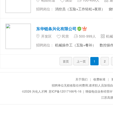
昭阳街道
国企
100-499人
通
招聘岗位：
消控员（五险+工作轻松+夜班）
烧
东华链条兴化有限公司
开发区
民营
500-999人
机械
招聘岗位：
机械操作工（五险+餐补）
数控操
首页
上一页
1
2
关于我们
|
收费标准
|
招聘单位无权收取任何费用,请求职人员加强自
©2026
兴化人才网
苏ICP备12017166号-16
| 增值电信业务经营许可证
江苏高朋