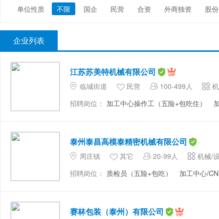
单位性质
不限
国企
民营
合资
外商独资
股份
政府部门/事业单位
非盈利机构/行业协会
农业/渔业/
企业列表
江苏苏美特机械有限公司
临城街道
民营
100-499人
机
招聘岗位：
加工中心操作工（五险+包吃住）
泰州泰昌高模泰精密机械有限公司
周庄镇
其它
20-99人
机械/
招聘岗位：
质检员（五险+包吃）
加工中心/C
赛林包装（泰州）有限公司