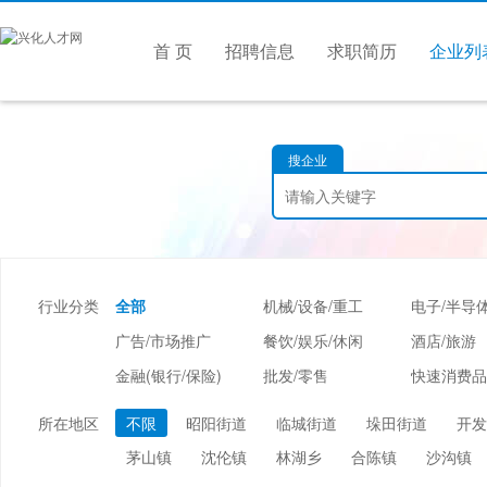
首 页
招聘信息
求职简历
企业列
搜企业
行业分类
全部
机械/设备/重工
广告/市场推广
餐饮/娱乐/休闲
酒店/旅游
金融(银行/保险)
批发/零售
仪器仪表/工业自动化
会计/审计
贸易/进出
所在地区
不限
昭阳街道
临城街道
垛田街道
开发
医疗设备/器械
会展/博览
摄影/婚庆/
茅山镇
沈伦镇
林湖乡
合陈镇
沙沟镇
检测/认证
学术/科研
交通/运输/