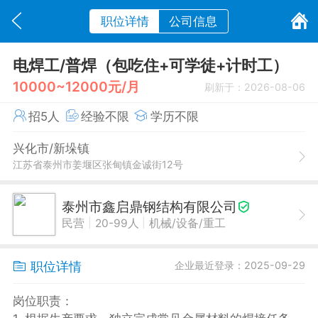
职位详情
公司信息
电焊工/普焊（包吃住+可学徒+计时工）
10000~12000元/月
刷新于：2026-08-06
招5人
经验不限
学历不限
兴化市/新垛镇
江苏省泰州市姜堰区张甸镇金诚街12号
泰州市鑫启鼎钢结构有限公司
|
|
民营
20-99人
机械/设备/重工
职位详情
企业最近登录：2025-09-29
岗位职责：