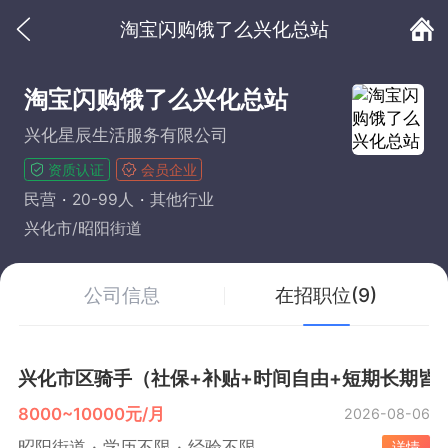
淘宝闪购饿了么兴化总站
淘宝闪购饿了么兴化总站
兴化星辰生活服务有限公司
资质认证
会员企业
民营
20-99人
其他行业
兴化市/昭阳街道
公司信息
在招职位(9)
兴化市区骑手（社保+补贴+时间自由+短期长期皆
8000~10000元/月
2026-08-06
昭阳街道
学历不限
经验不限
详情