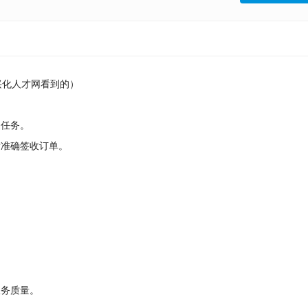
在兴化人才网看到的）
送任务。
后准确签收订单。
服务质量。