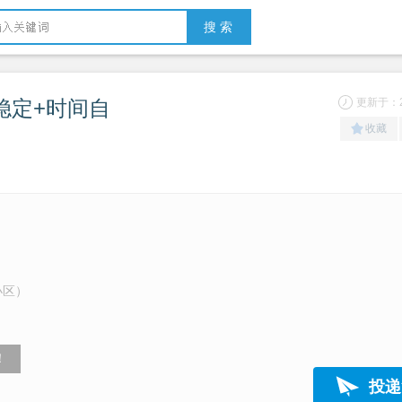
搜 索
稳定+时间自
更新于：20
收藏
小区）
！
投递