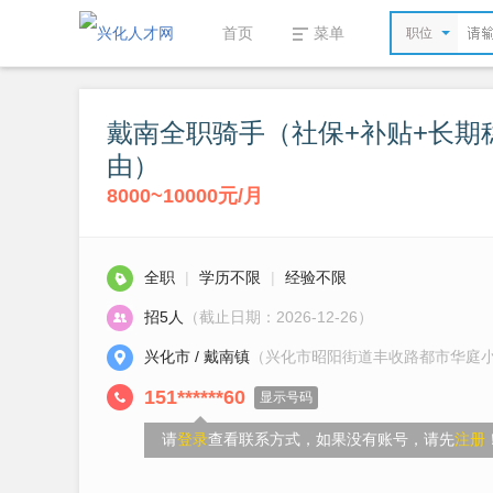
首页
菜单
职位
戴南全职骑手（社保+补贴+长期
由）
8000~10000元/月
全职
|
学历不限
|
经验不限
招5人
（截止日期：2026-12-26）
兴化市 / 戴南镇
（兴化市昭阳街道丰收路都市华庭
151******60
显示号码
请
登录
查看联系方式，如果没有账号，请先
注册