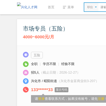
首页
菜单
职位
市场专员（五险）
4000~6000元/月
五险
全职
|
学历不限
|
经验不限
招5人
（截止日期：2026-12-27）
兴化市 / 昭阳街道
（兴化市金富商业街3-207）
133******33
显示号码
请
登录
查看联系方式，如果没有账号，请先
注册