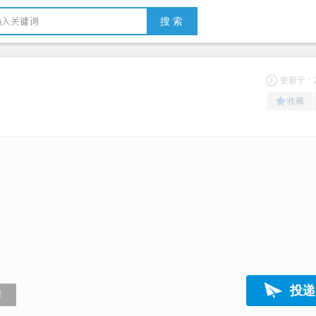
搜 索
更新于：20
收藏
投递
！