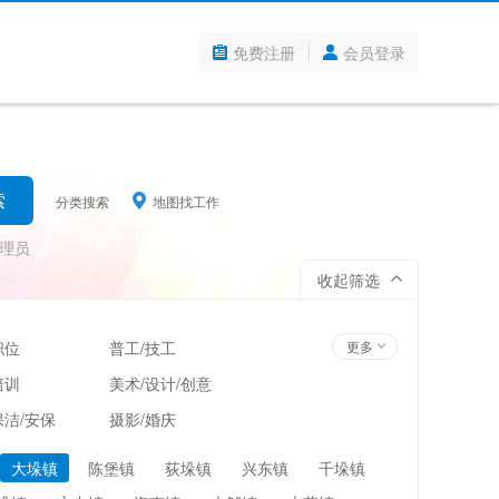
免费注册
会员登录
分类搜索
地图找工作
理员
收起筛选
职位
普工/技工
更多
培训
美术/设计/创意
洁/安保
摄影/婚庆
管理
超市/百货/零售
大垛镇
陈堡镇
荻垛镇
兴东镇
千垛镇
翻译