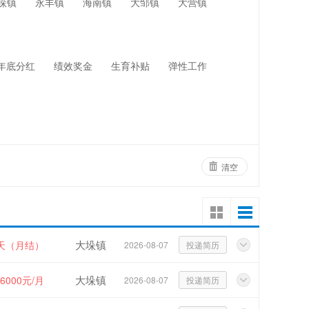
垛镇
永丰镇
海南镇
大邹镇
大营镇
网络设备
物业管理
年底分红
绩效奖金
生育补贴
弹性工作
清空
大垛镇
/天（月结）
2026-08-07
投递简历
大垛镇
~6000元/月
2026-08-07
投递简历