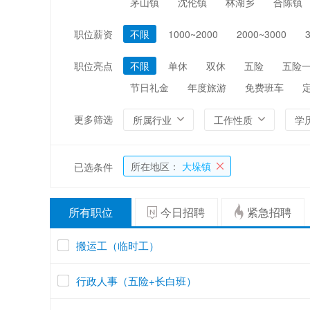
茅山镇
沈伦镇
林湖乡
合陈镇
编辑/出版/印刷
金融/证券/投资
职位薪资
不限
1000~2000
2000~3000
能源/电力/矿产
化工
职位亮点
不限
单休
双休
五险
五险
节日礼金
年度旅游
免费班车
更多筛选
所属行业
工作性质
学
所在地区：
大垛镇
已选条件
所有职位
今日招聘
紧急招聘
搬运工（临时工）
行政人事（五险+长白班）