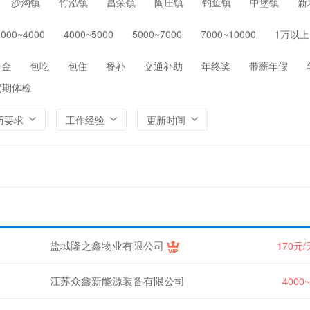
沙沟镇
竹泓镇
昌荣镇
陶庄镇
钓鱼镇
中堡镇
新
保险
医院/医疗/护理
制药/生物工程
通信/
3000~4000
4000~5000
5000~7000
7000~10000
1万以上
环保
农/林/牧/渔业
其他
一金
包吃
包住
餐补
交通补助
年终奖
带薪年假
定期体检
历要求
工作经验
更新时间
盐城隆之鑫物业有限公司
170元
江苏众鑫新能源装备有限公司
4000