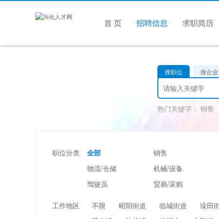
首 页
招聘信息
求职简历
搜职位
搜企业
热门关键字：
销售
职位分类
全部
销售
物流/仓储
机械/设备
驾驶员
贸易/采购
美容/美发
酒店/旅游
工作地区
不限
昭阳街道
临城街道
垛田
市场/媒介/公关
广告/会展/咨询