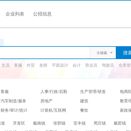
企业列表
公招信息
大垛镇
文员
客服
外贸
老师
平面设计
会计
营业员
驾驶员
仓库管
客服
人事/行政/后勤
生产管理/研发
电商
汽车制造/服务
房地产
建筑
教育
财务/审计/统计
计算机/互联网
餐饮
家政保
娱乐/休闲
保健按摩
运动健身
高级
街道
开发区
戴南镇
张郭镇
安丰镇
周庄镇
戴窑镇
服装/纺织/食品
质控/安防
电子/电气
法律