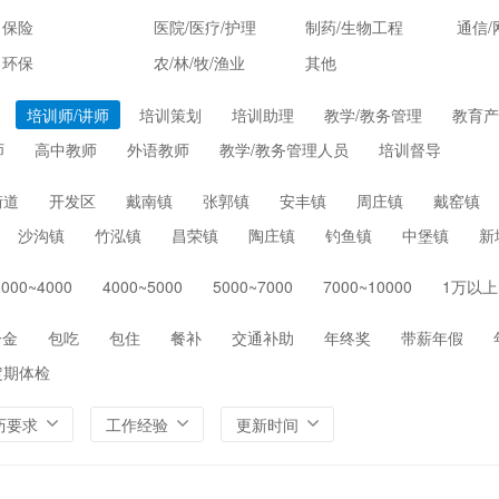
保险
医院/医疗/护理
制药/生物工程
通信/
环保
农/林/牧/渔业
其他
培训师/讲师
培训策划
培训助理
教学/教务管理
教育产
师
高中教师
外语教师
教学/教务管理人员
培训督导
街道
开发区
戴南镇
张郭镇
安丰镇
周庄镇
戴窑镇
沙沟镇
竹泓镇
昌荣镇
陶庄镇
钓鱼镇
中堡镇
新
3000~4000
4000~5000
5000~7000
7000~10000
1万以上
一金
包吃
包住
餐补
交通补助
年终奖
带薪年假
定期体检
历要求
工作经验
更新时间