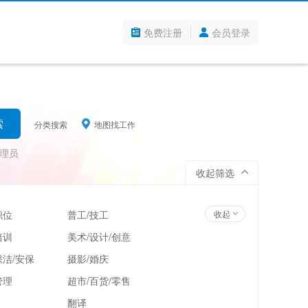
免费注册
会员登录
分类搜索
地图找工作
理员
收起筛选
职位
普工/技工
收起
培训
美术/设计/创意
洁/安保
摄影/婚庆
管理
超市/百货/零售
翻译