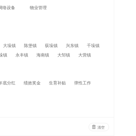
网络设备
物业管理
大垛镇
陈堡镇
荻垛镇
兴东镇
千垛镇
垛镇
永丰镇
海南镇
大邹镇
大营镇
年底分红
绩效奖金
生育补贴
弹性工作
清空