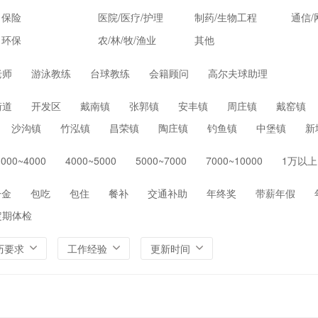
保险
医院/医疗/护理
制药/生物工程
通信/
环保
农/林/牧/渔业
其他
老师
游泳教练
台球教练
会籍顾问
高尔夫球助理
街道
开发区
戴南镇
张郭镇
安丰镇
周庄镇
戴窑镇
沙沟镇
竹泓镇
昌荣镇
陶庄镇
钓鱼镇
中堡镇
新
3000~4000
4000~5000
5000~7000
7000~10000
1万以上
一金
包吃
包住
餐补
交通补助
年终奖
带薪年假
定期体检
历要求
工作经验
更新时间