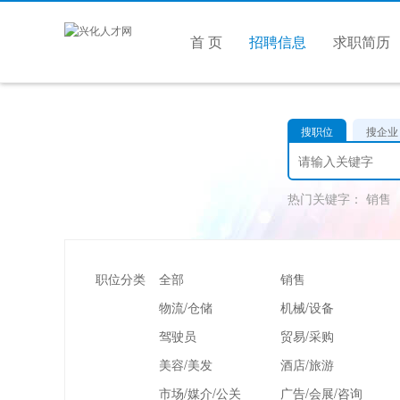
首 页
招聘信息
求职简历
搜职位
搜企业
热门关键字：
销售
职位分类
全部
销售
物流/仓储
机械/设备
驾驶员
贸易/采购
美容/美发
酒店/旅游
市场/媒介/公关
广告/会展/咨询