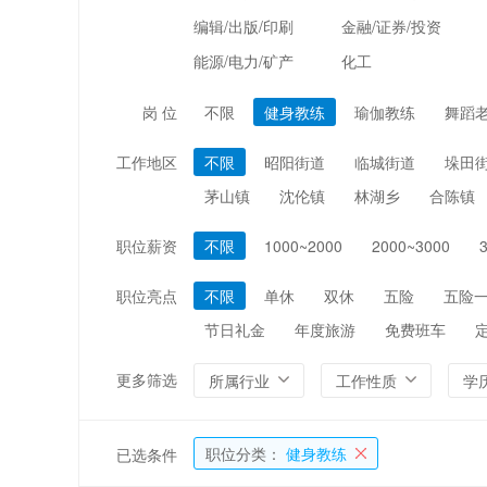
编辑/出版/印刷
金融/证券/投资
能源/电力/矿产
化工
岗 位
不限
健身教练
瑜伽教练
舞蹈
工作地区
不限
昭阳街道
临城街道
垛田
茅山镇
沈伦镇
林湖乡
合陈镇
职位薪资
不限
1000~2000
2000~3000
职位亮点
不限
单休
双休
五险
五险
节日礼金
年度旅游
免费班车
更多筛选
所属行业
工作性质
学
职位分类：
健身教练
已选条件