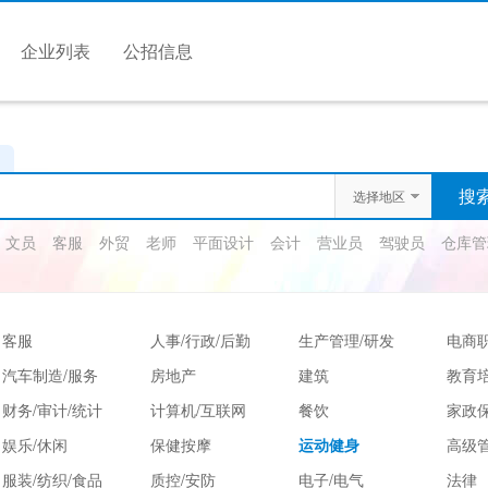
企业列表
公招信息
选择地区
文员
客服
外贸
老师
平面设计
会计
营业员
驾驶员
仓库管
客服
人事/行政/后勤
生产管理/研发
电商
汽车制造/服务
房地产
建筑
教育
财务/审计/统计
计算机/互联网
餐饮
家政保
娱乐/休闲
保健按摩
运动健身
高级
服装/纺织/食品
质控/安防
电子/电气
法律