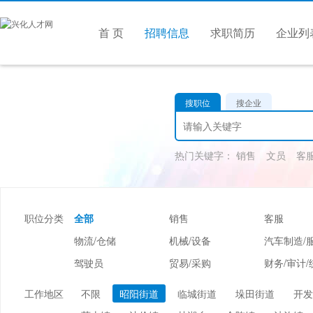
首 页
招聘信息
求职简历
企业列
搜职位
搜企业
热门关键字：
销售
文员
客
职位分类
全部
销售
客服
物流/仓储
机械/设备
汽车制造/
驾驶员
贸易/采购
财务/审计/
美容/美发
酒店/旅游
娱乐/休闲
工作地区
不限
昭阳街道
临城街道
垛田街道
开发
市场/媒介/公关
广告/会展/咨询
服装/纺织/