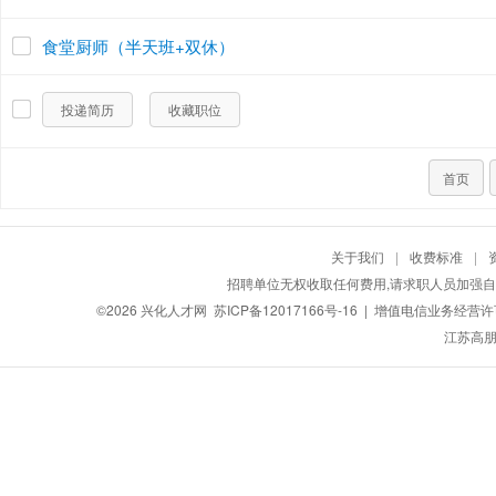
食堂厨师（半天班+双休）
投递简历
收藏职位
首页
关于我们
|
收费标准
|
招聘单位无权收取任何费用,请求职人员加强自
©2026
兴化人才网
苏ICP备12017166号-16
| 增值电信业务经营许可证
江苏高朋