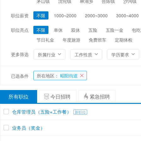
茅山镇
沈伦镇
林湖乡
合陈镇
沙沟镇
编辑/出版/印刷
金融/证券/投资
保险
职位薪资
不限
1000~2000
2000~3000
3000~4000
能源/电力/矿产
化工
环保
职位亮点
不限
单休
双休
五险
五险一金
包吃
节日礼金
年度旅游
免费班车
定期体检
更多筛选
所属行业
工作性质
学历要求
所在地区：
昭阳街道
已选条件
所有职位
今日招聘
紧急招聘
仓库管理员（五险+工作餐）
新职位
业务员（奖金）