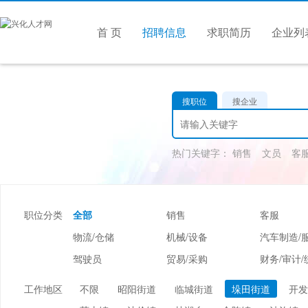
首 页
招聘信息
求职简历
企业列
搜职位
搜企业
热门关键字：
销售
文员
客
职位分类
全部
销售
客服
物流/仓储
机械/设备
汽车制造/
驾驶员
贸易/采购
财务/审计/
美容/美发
酒店/旅游
娱乐/休闲
工作地区
不限
昭阳街道
临城街道
垛田街道
开发
市场/媒介/公关
广告/会展/咨询
服装/纺织/