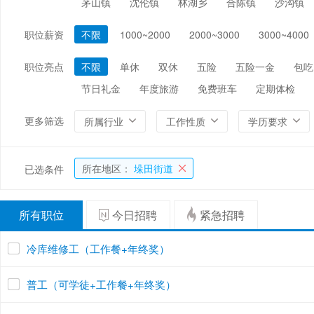
茅山镇
沈伦镇
林湖乡
合陈镇
沙沟镇
编辑/出版/印刷
金融/证券/投资
保险
职位薪资
不限
1000~2000
2000~3000
3000~4000
能源/电力/矿产
化工
环保
职位亮点
不限
单休
双休
五险
五险一金
包吃
节日礼金
年度旅游
免费班车
定期体检
更多筛选
所属行业
工作性质
学历要求
所在地区：
垛田街道
已选条件
所有职位
今日招聘
紧急招聘
冷库维修工（工作餐+年终奖）
普工（可学徒+工作餐+年终奖）