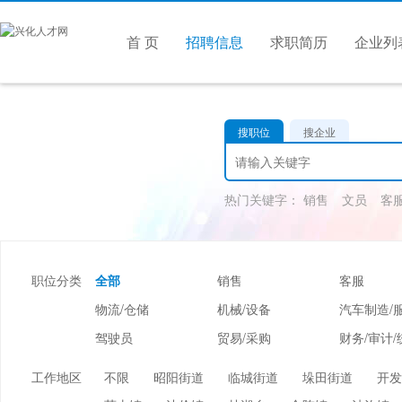
首 页
招聘信息
求职简历
企业列
搜职位
搜企业
热门关键字：
销售
文员
客
职位分类
全部
销售
客服
物流/仓储
机械/设备
汽车制造/
驾驶员
贸易/采购
财务/审计/
美容/美发
酒店/旅游
娱乐/休闲
工作地区
不限
昭阳街道
临城街道
垛田街道
开发
市场/媒介/公关
广告/会展/咨询
服装/纺织/