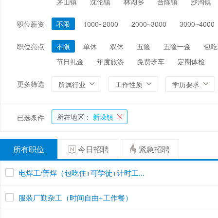
茅山镇
沈伦镇
林湖乡
合陈镇
沙沟镇
编辑/出版/印刷
金融/证券/投资
保险
职位薪资
不限
1000~2000
2000~3000
3000~4000
能源/电力/矿产
化工
环保
职位亮点
不限
单休
双休
五险
五险一金
包吃
节日礼金
年度旅游
免费班车
定期体检
更多筛选
所属行业
工作性质
学历要求
所在地区：
新垛镇
已选条件
所有职位
今日招聘
紧急招聘
电焊工/普焊（包吃住+可学徒+计时工...
服装厂勤杂工（时间自由+工作餐）