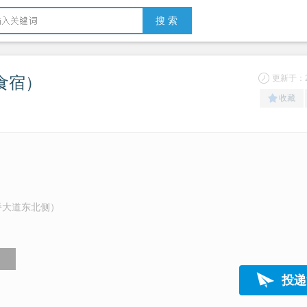
搜 索
食宿）
更新于：20
收藏
桥大道东北侧）
投递