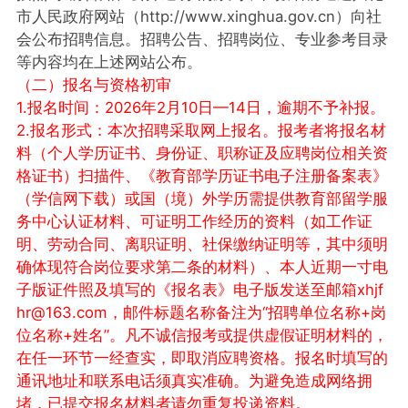
市人民政府网站（http://www.xinghua.gov.cn）向社
会公布招聘信息。招聘公告、招聘岗位、专业参考目录
等内容均在上述网站公布。
（二）报名与资格初审
1.报名时间：2026年2月10日—14日，逾期不予补报。
2.报名形式：本次招聘采取网上报名。报考者将报名材
料（个人学历证书、身份证、职称证及应聘岗位相关资
格证书）扫描件、《教育部学历证书电子注册备案表》
（学信网下载）或国（境）外学历需提供教育部留学服
务中心认证材料、可证明工作经历的资料（如工作证
明、劳动合同、离职证明、社保缴纳证明等，其中须明
确体现符合岗位要求第二条的材料）、本人近期一寸电
子版证件照及填写的《报名表》电子版发送至邮箱xhjf
hr@163.com，邮件标题名称备注为“招聘单位名称+岗
位名称+姓名”。凡不诚信报考或提供虚假证明材料的，
在任一环节一经查实，即取消应聘资格。报名时填写的
通讯地址和联系电话须真实准确。为避免造成网络拥
堵，已提交报名材料者请勿重复投递资料。