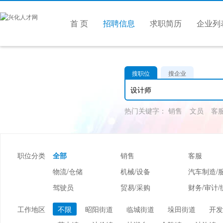
首 页
招聘信息
求职简历
企业列
搜职位
搜企业
热门关键字：
销售
文员
客
职位分类
全部
销售
客服
物流/仓储
机械/设备
汽车制造/
驾驶员
贸易/采购
财务/审计/
美容/美发
酒店/旅游
娱乐/休闲
工作地区
不限
昭阳街道
临城街道
垛田街道
开发
市场/媒介/公关
广告/会展/咨询
服装/纺织/