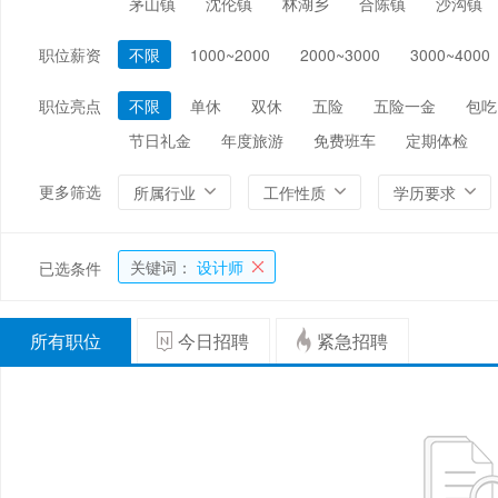
茅山镇
沈伦镇
林湖乡
合陈镇
沙沟镇
编辑/出版/印刷
金融/证券/投资
保险
职位薪资
不限
1000~2000
2000~3000
3000~4000
能源/电力/矿产
化工
环保
职位亮点
不限
单休
双休
五险
五险一金
包吃
节日礼金
年度旅游
免费班车
定期体检
更多筛选
所属行业
工作性质
学历要求
关键词：
设计师
已选条件
所有职位
今日招聘
紧急招聘