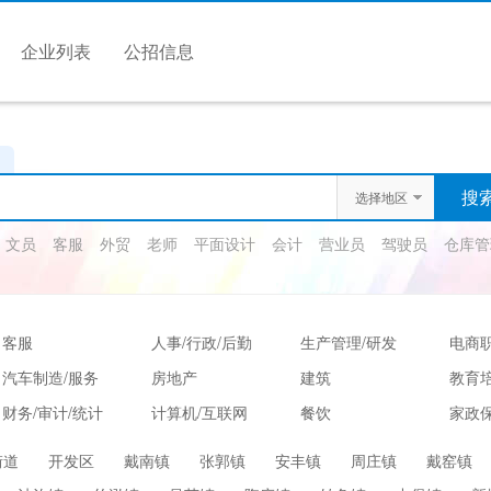
企业列表
公招信息
选择地区
文员
客服
外贸
老师
平面设计
会计
营业员
驾驶员
仓库管
客服
人事/行政/后勤
生产管理/研发
电商
汽车制造/服务
房地产
建筑
教育
财务/审计/统计
计算机/互联网
餐饮
家政保
娱乐/休闲
保健按摩
运动健身
高级
街道
开发区
戴南镇
张郭镇
安丰镇
周庄镇
戴窑镇
服装/纺织/食品
质控/安防
电子/电气
法律