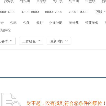
沙沟镇
竹泓镇
昌荣镇
陶庄镇
钓鱼镇
中堡镇
新
保险
医院/医疗/护理
制药/生物工程
通信/
3000~4000
4000~5000
5000~7000
7000~10000
1万以上
环保
农/林/牧/渔业
其他
一金
包吃
包住
餐补
交通补助
年终奖
带薪年假
定期体检
历要求
工作经验
更新时间
对不起，没有找到符合您条件的职位