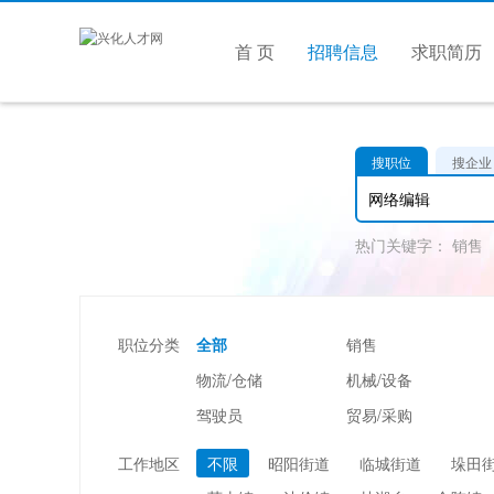
首 页
招聘信息
求职简历
搜职位
搜企业
热门关键字：
销售
职位分类
全部
销售
物流/仓储
机械/设备
驾驶员
贸易/采购
美容/美发
酒店/旅游
工作地区
不限
昭阳街道
临城街道
垛田
市场/媒介/公关
广告/会展/咨询