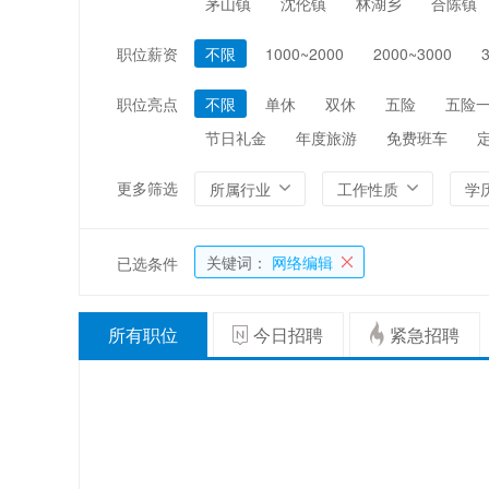
茅山镇
沈伦镇
林湖乡
合陈镇
编辑/出版/印刷
金融/证券/投资
职位薪资
不限
1000~2000
2000~3000
能源/电力/矿产
化工
职位亮点
不限
单休
双休
五险
五险
节日礼金
年度旅游
免费班车
更多筛选
所属行业
工作性质
学
关键词：
网络编辑
已选条件
所有职位
今日招聘
紧急招聘