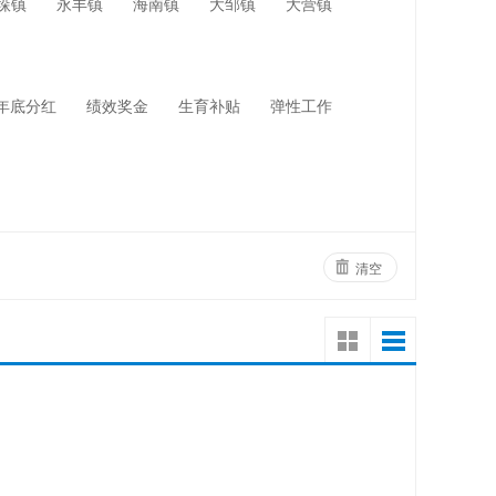
垛镇
永丰镇
海南镇
大邹镇
大营镇
网络设备
物业管理
年底分红
绩效奖金
生育补贴
弹性工作
清空
！