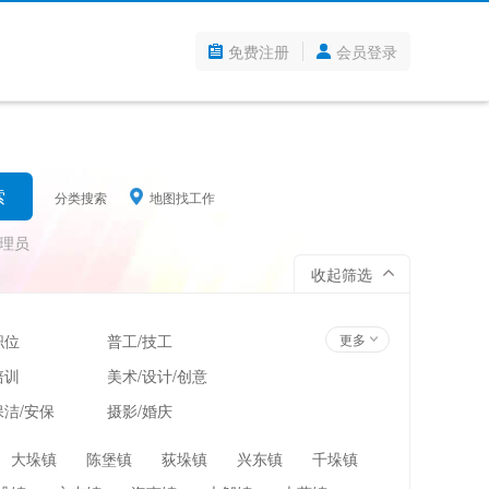
免费注册
会员登录
分类搜索
地图找工作
理员
收起筛选
职位
普工/技工
更多
培训
美术/设计/创意
洁/安保
摄影/婚庆
管理
超市/百货/零售
大垛镇
陈堡镇
荻垛镇
兴东镇
千垛镇
翻译