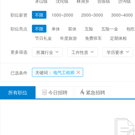
茅山镇
沈伦镇
林湖乡
合陈镇
沙沟镇
编辑/出版/印刷
金融/证券/投资
保险
职位薪资
不限
1000~2000
2000~3000
3000~4000
能源/电力/矿产
化工
环保
职位亮点
不限
单休
双休
五险
五险一金
包吃
节日礼金
年度旅游
免费班车
定期体检
更多筛选
所属行业
工作性质
学历要求
关键词：
电气工程师
已选条件
所有职位
今日招聘
紧急招聘