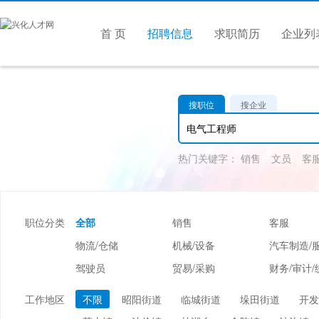
首 页
招聘信息
求职简历
企业列
搜职位
搜企业
热门关键字：
销售
文员
客
职位分类
全部
销售
客服
物流/仓储
机械/设备
汽车制造/
驾驶员
贸易/采购
财务/审计/
美容/美发
酒店/旅游
娱乐/休闲
工作地区
不限
昭阳街道
临城街道
垛田街道
开发
市场/媒介/公关
广告/会展/咨询
服装/纺织/