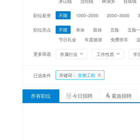
茅山镇
沈伦镇
林湖乡
合陈镇
编辑/出版/印刷
金融/证券/投资
职位薪资
不限
1000~2000
2000~3000
能源/电力/矿产
化工
职位亮点
不限
单休
双休
五险
五险
节日礼金
年度旅游
免费班车
更多筛选
所属行业
工作性质
学
关键词：
生物工程
已选条件
所有职位
今日招聘
紧急招聘