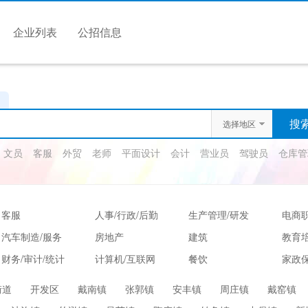
企业列表
公招信息
选择地区
文员
客服
外贸
老师
平面设计
会计
营业员
驾驶员
仓库管
客服
人事/行政/后勤
生产管理/研发
电商
汽车制造/服务
房地产
建筑
教育
财务/审计/统计
计算机/互联网
餐饮
家政保
娱乐/休闲
保健按摩
运动健身
高级
街道
开发区
戴南镇
张郭镇
安丰镇
周庄镇
戴窑镇
服装/纺织/食品
质控/安防
电子/电气
法律