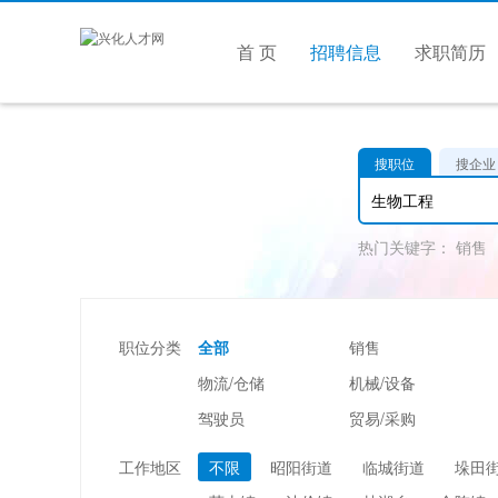
首 页
招聘信息
求职简历
搜职位
搜企业
热门关键字：
销售
职位分类
全部
销售
物流/仓储
机械/设备
驾驶员
贸易/采购
美容/美发
酒店/旅游
工作地区
不限
昭阳街道
临城街道
垛田
市场/媒介/公关
广告/会展/咨询