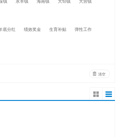
垛镇
永丰镇
海南镇
大邹镇
大营镇
网络设备
物业管理
年底分红
绩效奖金
生育补贴
弹性工作
清空
！