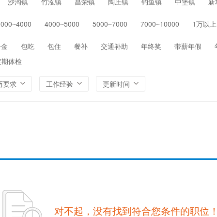
沙沟镇
竹泓镇
昌荣镇
陶庄镇
钓鱼镇
中堡镇
新
保险
医院/医疗/护理
制药/生物工程
通信/
3000~4000
4000~5000
5000~7000
7000~10000
1万以上
环保
农/林/牧/渔业
其他
一金
包吃
包住
餐补
交通补助
年终奖
带薪年假
定期体检
历要求
工作经验
更新时间
对不起，没有找到符合您条件的职位