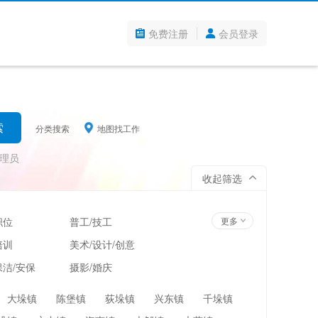
免费注册
会员登录
分类搜索
地图找工作
理员
收起筛选
职位
普工/技工
更多
培训
美术/设计/创意
洁/安保
摄影/婚庆
管理
超市/百货/零售
大垛镇
陈堡镇
荻垛镇
兴东镇
千垛镇
翻译