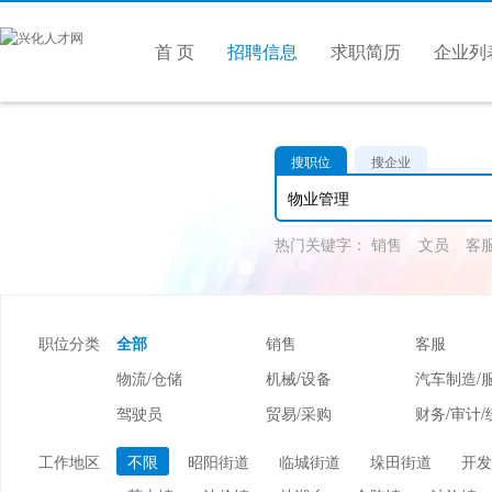
首 页
招聘信息
求职简历
企业列
搜职位
搜企业
热门关键字：
销售
文员
客
职位分类
全部
销售
客服
物流/仓储
机械/设备
汽车制造/
驾驶员
贸易/采购
财务/审计/
美容/美发
酒店/旅游
娱乐/休闲
工作地区
不限
昭阳街道
临城街道
垛田街道
开发
市场/媒介/公关
广告/会展/咨询
服装/纺织/