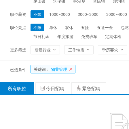
茅山镇
沈伦镇
林湖乡
合陈镇
沙沟镇
编辑/出版/印刷
金融/证券/投资
保险
职位薪资
不限
1000~2000
2000~3000
3000~4000
能源/电力/矿产
化工
环保
职位亮点
不限
单休
双休
五险
五险一金
包吃
节日礼金
年度旅游
免费班车
定期体检
更多筛选
所属行业
工作性质
学历要求
关键词：
物业管理
已选条件
所有职位
今日招聘
紧急招聘