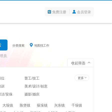
免费注册
会员登录
分类搜索
地图找工作
理员
收起筛选
职位
普工/技工
更多
培训
美术/设计/创意
洁/安保
摄影/婚庆
管理
超市/百货/零售
大垛镇
陈堡镇
荻垛镇
兴东镇
千垛镇
翻译