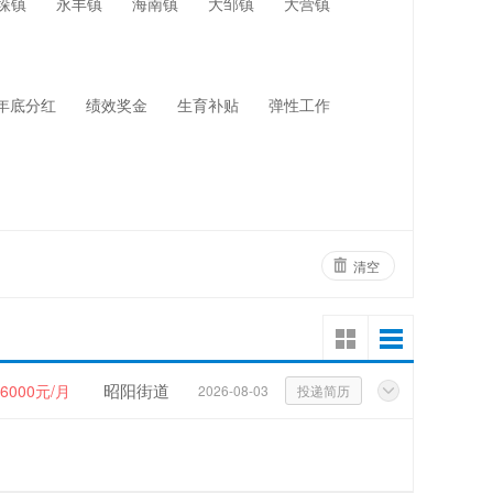
垛镇
永丰镇
海南镇
大邹镇
大营镇
网络设备
物业管理
年底分红
绩效奖金
生育补贴
弹性工作
清空
昭阳街道
~6000元/月
2026-08-03
投递简历