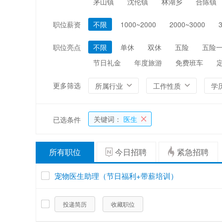
茅山镇
沈伦镇
林湖乡
合陈镇
编辑/出版/印刷
金融/证券/投资
职位薪资
不限
1000~2000
2000~3000
能源/电力/矿产
化工
职位亮点
不限
单休
双休
五险
五险
节日礼金
年度旅游
免费班车
更多筛选
所属行业
工作性质
学
关键词：
医生
已选条件
所有职位
今日招聘
紧急招聘
宠物医生助理（节日福利+带薪培训）
投递简历
收藏职位