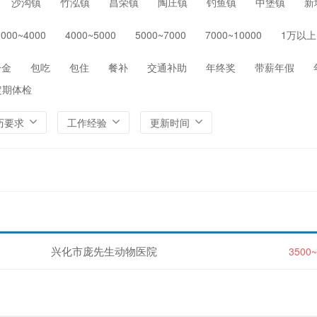
沙沟镇
竹泓镇
昌荣镇
陶庄镇
钓鱼镇
中堡镇
新
保险
医院/医疗/护理
制药/生物工程
通信/
3000~4000
4000~5000
5000~7000
7000~10000
1万以上
环保
农/林/牧/渔业
其他
一金
包吃
包住
餐补
交通补助
年终奖
带薪年假
定期体检
历要求
工作经验
更新时间
兴化市庞先生动物医院
3500