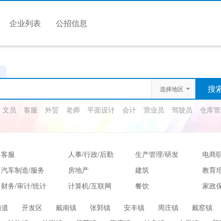
企业列表
公招信息
选择地区
文员
客服
外贸
老师
平面设计
会计
营业员
驾驶员
仓库管
客服
人事/行政/后勤
生产管理/研发
电商
汽车制造/服务
房地产
建筑
教育
财务/审计/统计
计算机/互联网
餐饮
家政保
娱乐/休闲
保健按摩
运动健身
高级
街道
开发区
戴南镇
张郭镇
安丰镇
周庄镇
戴窑镇
服装/纺织/食品
质控/安防
电子/电气
法律