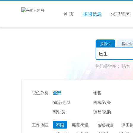
首 页
招聘信息
求职简历
搜职位
搜企业
热门关键字：
销售
职位分类
全部
销售
物流/仓储
机械/设备
驾驶员
贸易/采购
美容/美发
酒店/旅游
工作地区
不限
昭阳街道
临城街道
垛田
市场/媒介/公关
广告/会展/咨询