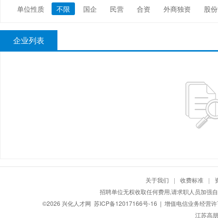
单位性质
不限
国企
民营
合资
外商独资
股份
政府部门/事业单位
非盈利机构/行业协会
农业/渔业/
企业列表
关于我们
|
收费标准
|
招聘单位无权收取任何费用,请求职人员加强自
©2026
兴化人才网
苏ICP备12017166号-16
| 增值电信业务经营许可证
江苏高朋