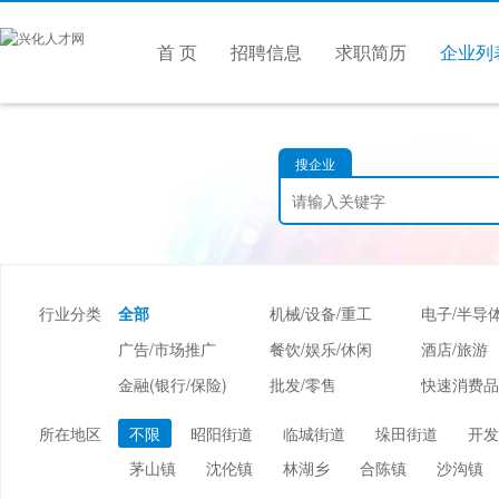
首 页
招聘信息
求职简历
企业列
搜企业
行业分类
全部
机械/设备/重工
广告/市场推广
餐饮/娱乐/休闲
酒店/旅游
金融(银行/保险)
批发/零售
仪器仪表/工业自动化
会计/审计
贸易/进出
所在地区
不限
昭阳街道
临城街道
垛田街道
开发
医疗设备/器械
会展/博览
摄影/婚庆/
茅山镇
沈伦镇
林湖乡
合陈镇
沙沟镇
检测/认证
学术/科研
交通/运输/