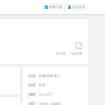
免费注册
会员登录
好公司，一起分享
行业
机械/设备/重工
性质
民营
规模
20人以下
地区
兴化市 / 戴南镇